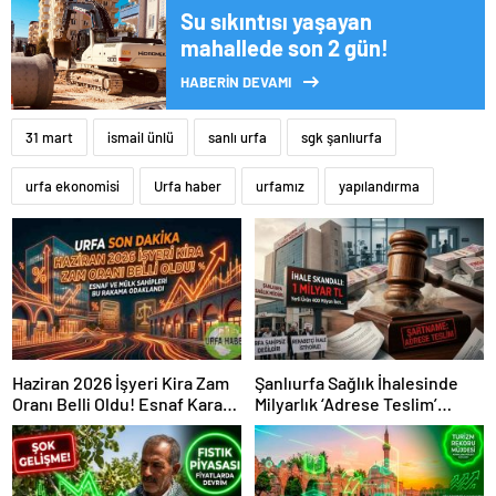
Su sıkıntısı yaşayan
mahallede son 2 gün!
HABERİN DEVAMI
31 mart
ismail ünlü
sanlı urfa
sgk şanlıurfa
urfa ekonomisi
Urfa haber
urfamız
yapılandırma
Haziran 2026 İşyeri Kira Zam
Şanlıurfa Sağlık İhalesinde
Oranı Belli Oldu! Esnaf Kara
Milyarlık ‘Adrese Teslim’
Kara Düşünüyor
Skandalı İddiası!