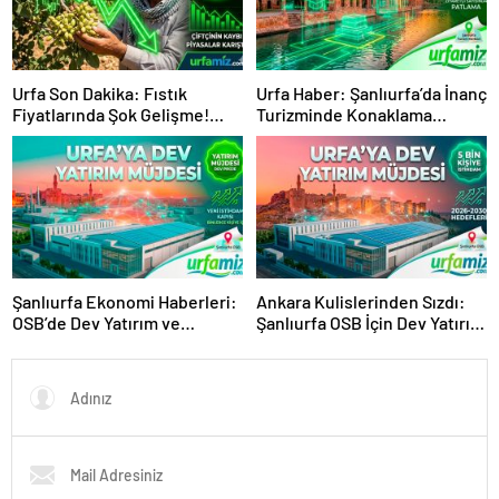
Urfa Son Dakika: Fıstık
Urfa Haber: Şanlıurfa’da İnanç
Fiyatlarında Şok Gelişme!
Turizminde Konaklama
Çiftçi Ayakta, Piyasalar Karıştı
Rekoru Kırıldı!
Şanlıurfa Ekonomi Haberleri:
Ankara Kulislerinden Sızdı:
OSB’de Dev Yatırım ve
Şanlıurfa OSB İçin Dev Yatırım
İstihdam Hamlesi
Paketi Onaylandı! 5 Bin Kişiye
İstihdam!