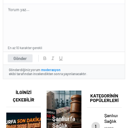
En az 10 karakter gerekli
Gönder
Gönderdiğiniz yorum
moderasyon
ekibi tarafından incelendikten sonra yayınlanacaktır.
İLGİNİZİ
KATEGORİNİN
ÇEKEBİLİR
POPÜLERLERİ
Şanlıurfa
Şanlıurfa
Sağlık
Sağlık
1
İhalesinde