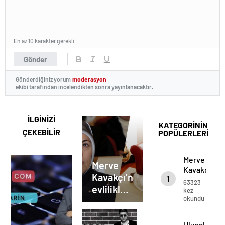
En az 10 karakter gerekli
Gönder
Gönderdiğiniz yorum
moderasyon
ekibi tarafından incelendikten sonra yayınlanacaktır.
İLGİNİZİ
KATEGORİNİN
ÇEKEBİLİR
POPÜLERLERİ
Merve
Merve
Kavakçı’nın
Kavakçı’nın
1
evlilikleri
63323
evlilikleri
eşi
kez
okundu
kimdir?
eşi
Mariam
kimdir?
Ulusal
Kavakçı
Ulusal