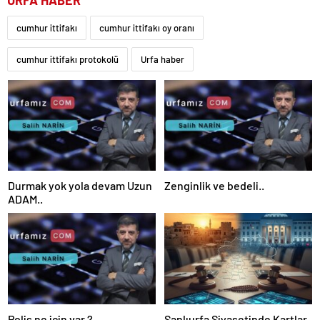
cumhur ittifakı
cumhur ittifakı oy oranı
cumhur ittifakı protokolü
Urfa haber
Durmak yok yola devam Uzun
Zenginlik ve bedeli..
ADAM..
Polis ne için var ?
Şanlıurfa Siyasetinde Kartlar