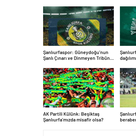
Şanlıurfaspor: Güneydoğu’nun
Şanlıur
Şanlı Çınarı ve Dinmeyen Tribün
dağılımı
Tutkusu
AK Partili Külünk: Beşiktaş
Şanlıu
Şanlıurfa’mızda misafir olsa?
beraber