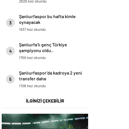
2626 kez okundu
Şanlıurfaspor bu hafta kimle
oynayacak
3
1937 kez okundu
Şanlıurfa’lı genç Türkiye
şampiyonu oldu..
4
1759 kez okundu
Şanlıurfaspor’da kadroya 2 yeni
transfer daha
5
1708 kez okundu
İLGİNİZİ ÇEKEBİLİR