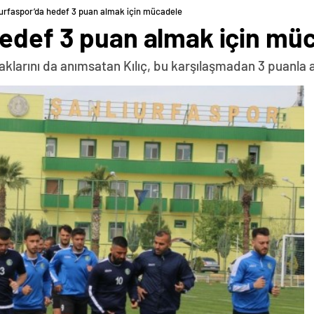
urfaspor’da hedef 3 puan almak için mücadele
hedef 3 puan almak için mü
larını da anımsatan Kılıç, bu karşılaşmadan 3 puanla ayr