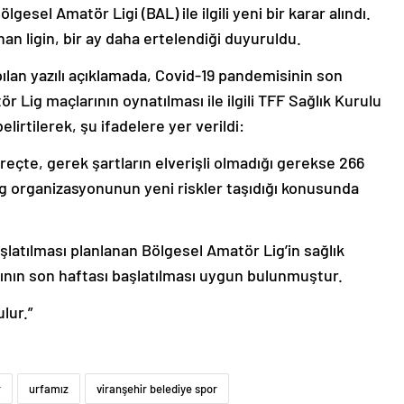
el Amatör Ligi (BAL) ile ilgili yeni bir karar alındı.
an ligin, bir ay daha ertelendiği duyuruldu.
pılan yazılı açıklamada, Covid-19 pandemisinin son
 Lig maçlarının oynatılması ile ilgili TFF Sağlık Kurulu
lirtilerek, şu ifadelere yer verildi:
reçte, gerek şartların elverişli olmadığı gerekse 266
ig organizasyonunun yeni riskler taşıdığı konusunda
latılması planlanan Bölgesel Amatör Lig’in sağlık
yının son haftası başlatılması uygun bulunmuştur.
lur.”
r
urfamız
viranşehir belediye spor