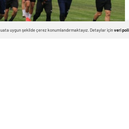
evzuata uygun şekilde çerez konumlandırmaktayız. Detaylar için
veri pol
0
News
 33’üncü haftasında bugün
nda Çorum FK ile
cadelesi veren Şanlıurfaspor, ligin 33’üncü haftasında
e kozlarını paylaşacak. 11 Nisan Stadyumu’nda bugün
, Malatya Klasman Hakemlerinden Batuhan Gültek