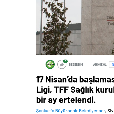
0
BEĞENDİM
ABONE OL
17 Nisan’da başlama
Ligi, TFF Sağlık kur
bir ay ertelendi.
Şanlıurfa Büyükşehir Belediyespor
, Si