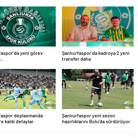
faspor’da yeni görev
Şanlıurfaspor’da kadroya 2 yeni
..
transfer daha
rfaspor deplasmanda
Şanlıurfaspor yeni sezon
e kaldı detaylar
hazırlıklarını Bolu’da sürdürüyor.