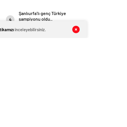
Şanlıurfa’lı genç Türkiye
şampiyonu oldu..
4
1759 kez okundu
itikamızı
inceleyebilirsiniz.
Şanlıurfaspor’da kadroya 2 yeni
transfer daha
5
1708 kez okundu
İLGİNİZİ ÇEKEBİLİR