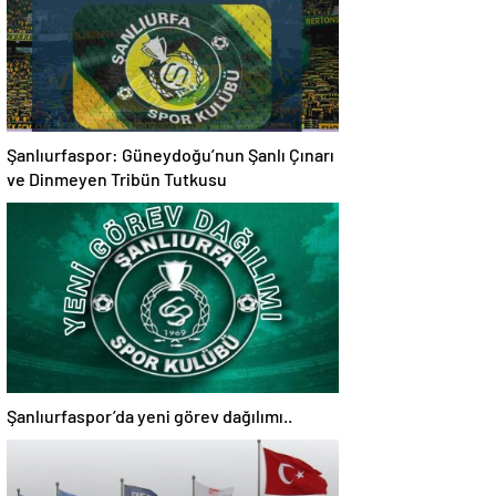
Şanlıurfaspor: Güneydoğu’nun Şanlı Çınarı
ve Dinmeyen Tribün Tutkusu
Şanlıurfaspor’da yeni görev dağılımı..