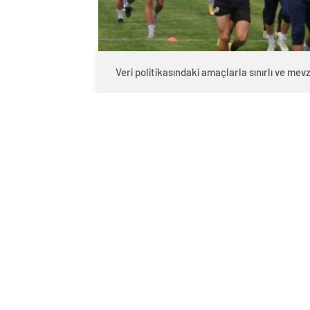
Veri politikasındaki amaçlarla sınırlı ve m
0
BEĞENDİM
ABONE OL
Şanlıurfaspor, ligin
saat 15.00’te sahası
karşılaşacak.
TFF
2. Lig Beyaz Grup’ta ligde kalma mü
Play-Off mücadelesi veren Çorum FK il
saat 15.00’te başlayacak karşılaşmayı