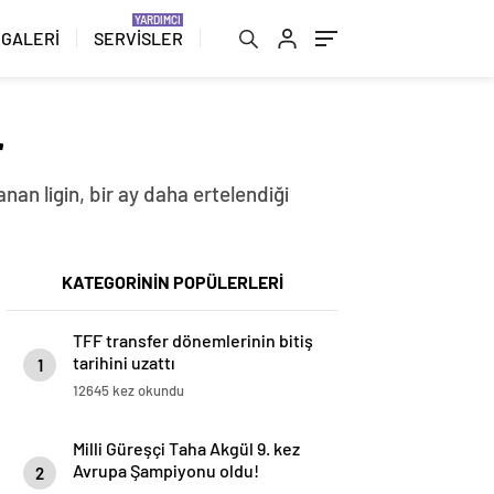
 GALERİ
SERVİSLER
r
anan ligin, bir ay daha ertelendiği
KATEGORİNİN POPÜLERLERİ
TFF transfer dönemlerinin bitiş
tarihini uzattı
1
12645 kez okundu
Milli Güreşçi Taha Akgül 9. kez
Avrupa Şampiyonu oldu!
2