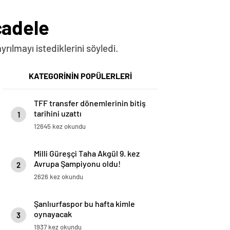
cadele
ılmayı istediklerini söyledi.
KATEGORİNİN POPÜLERLERİ
TFF transfer dönemlerinin bitiş
tarihini uzattı
1
12645 kez okundu
Milli Güreşçi Taha Akgül 9. kez
Avrupa Şampiyonu oldu!
2
2626 kez okundu
Şanlıurfaspor bu hafta kimle
oynayacak
3
1937 kez okundu