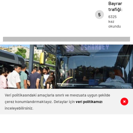
Baro’dan
Bayram
tepki
trafiği:
5
Kentin
6325
birçok
kez
okundu
noktasında
uzun
kuyruklar
oluştu
Veri politikasındaki amaçlarla sınırlı ve mevzuata uygun şekilde
çerez konumlandırmaktayız. Detaylar için
veri politikamızı
0
0
0
0
inceleyebilirsiniz.
Öğrenciler için yarın otobüsler