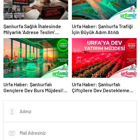
Şanlıurfa Sağlık İhalesinde
Urfa Haber: Şanlıurfa Trafiği
Milyarlık ‘Adrese Teslim’
İçin Büyük Adım Atıldı
Skandalı İddiası!
Urfa Haber: Şanlıurfalı
Urfa Haber: Şanlıurfalı
Gençlere Dev Burs Müjdesi!
Çiftçilere Dev Destekleme
Başvurular Başladı
Müjdesi Geldi!