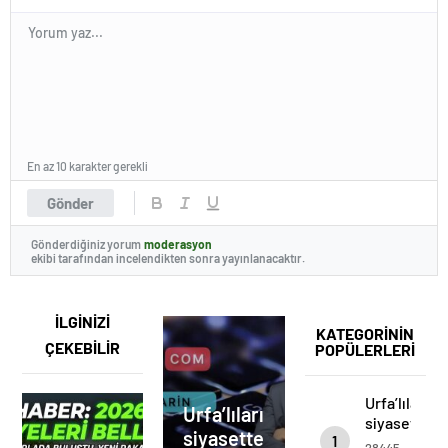
En az 10 karakter gerekli
Gönder
Gönderdiğiniz yorum
moderasyon
ekibi tarafından incelendikten sonra yayınlanacaktır.
İLGİNİZİ
KATEGORİNİN
ÇEKEBİLİR
POPÜLERLERİ
Urfa’lıların
Urfa’lıların
siyasetten
siyasetten
1
beklentileri.