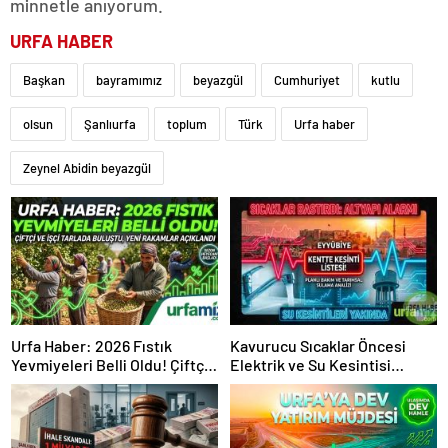
minnetle anıyorum.
URFA HABER
Başkan
bayramımız
beyazgül
Cumhuriyet
kutlu
olsun
Şanlıurfa
toplum
Türk
Urfa haber
Zeynel Abidin beyazgül
Urfa Haber: 2026 Fıstık
Kavurucu Sıcaklar Öncesi
Yevmiyeleri Belli Oldu! Çiftçi
Elektrik ve Su Kesintisi
ve İşçi Tarlada Buluştu
Alarmı!