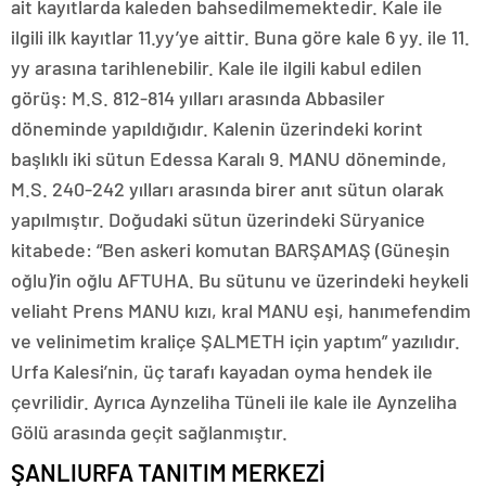
ait kayıtlarda kaleden bahsedilmemektedir. Kale ile
ilgili ilk kayıtlar 11.yy’ye aittir. Buna göre kale 6 yy. ile 11.
yy arasına tarihlenebilir. Kale ile ilgili kabul edilen
görüş: M.S. 812-814 yılları arasında Abbasiler
döneminde yapıldığıdır. Kalenin üzerindeki korint
başlıklı iki sütun Edessa Karalı 9. MANU döneminde,
M.S. 240-242 yılları arasında birer anıt sütun olarak
yapılmıştır. Doğudaki sütun üzerindeki Süryanice
kitabede: “Ben askeri komutan BARŞAMAŞ (Güneşin
oğlu)’in oğlu AFTUHA. Bu sütunu ve üzerindeki heykeli
veliaht Prens MANU kızı, kral MANU eşi, hanımefendim
ve velinimetim kraliçe ŞALMETH için yaptım” yazılıdır.
Urfa Kalesi’nin, üç tarafı kayadan oyma hendek ile
çevrilidir. Ayrıca Aynzeliha Tüneli ile kale ile Aynzeliha
Gölü arasında geçit sağlanmıştır.
ŞANLIURFA TANITIM MERKEZİ