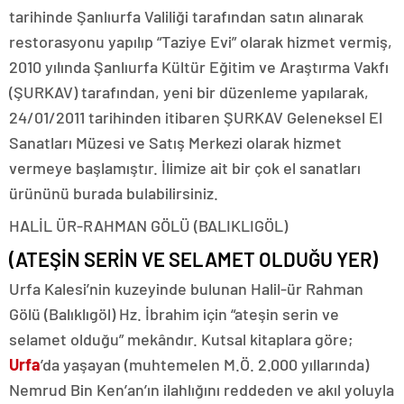
tarihinde Şanlıurfa Valiliği tarafından satın alınarak
restorasyonu yapılıp “Taziye Evi” olarak hizmet vermiş,
2010 yılında Şanlıurfa Kültür Eğitim ve Araştırma Vakfı
(ŞURKAV) tarafından, yeni bir düzenleme yapılarak,
24/01/2011 tarihinden itibaren ŞURKAV Geleneksel El
Sanatları Müzesi ve Satış Merkezi olarak hizmet
vermeye başlamıştır. İlimize ait bir çok el sanatları
ürününü burada bulabilirsiniz.
HALİL ÜR-RAHMAN GÖLÜ (BALIKLIGÖL)
(ATEŞİN SERİN VE SELAMET OLDUĞU YER)
Urfa Kalesi’nin kuzeyinde bulunan Halil-ür Rahman
Gölü (Balıklıgöl) Hz. İbrahim için “ateşin serin ve
selamet olduğu” mekândır. Kutsal kitaplara göre;
Urfa
’da yaşayan (muhtemelen M.Ö. 2.000 yıllarında)
Nemrud Bin Ken’an’ın ilahlığını reddeden ve akıl yoluyla