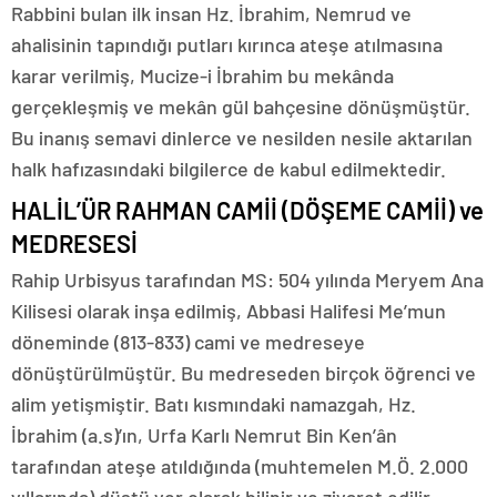
Rabbini bulan ilk insan Hz. İbrahim, Nemrud ve
ahalisinin tapındığı putları kırınca ateşe atılmasına
karar verilmiş, Mucize-i İbrahim bu mekânda
gerçekleşmiş ve mekân gül bahçesine dönüşmüştür.
Bu inanış semavi dinlerce ve nesilden nesile aktarılan
halk hafızasındaki bilgilerce de kabul edilmektedir.
HALİL’ÜR RAHMAN CAMİİ (DÖŞEME CAMİİ) ve
MEDRESESİ
Rahip Urbisyus tarafından MS: 504 yılında Meryem Ana
Kilisesi olarak inşa edilmiş, Abbasi Halifesi Me’mun
döneminde (813-833) cami ve medreseye
dönüştürülmüştür. Bu medreseden birçok öğrenci ve
alim yetişmiştir. Batı kısmındaki namazgah, Hz.
İbrahim (a.s)’ın, Urfa Karlı Nemrut Bin Ken’ân
tarafından ateşe atıldığında (muhtemelen M.Ö. 2.000