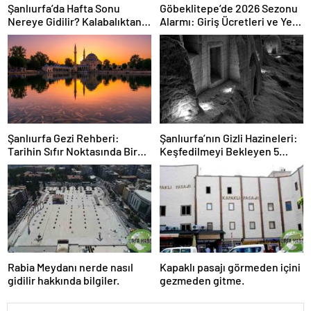
Şanlıurfa’da Hafta Sonu
Göbeklitepe’de 2026 Sezonu
Nereye Gidilir? Kalabalıktan
Alarmı: Giriş Ücretleri ve Yerli
Uzak 3 Gizli Rota!
Turiste “Özel” Tavsiyeler!
Şanlıurfa Gezi Rehberi:
Şanlıurfa’nın Gizli Hazineleri:
Tarihin Sıfır Noktasında Bir
Keşfedilmeyi Bekleyen 5
Yolculuk
Tarihi ve Kültürel Nokta
Rabia Meydanı nerde nasıl
Kapaklı pasajı görmeden içini
gidilir hakkında bilgiler.
gezmeden gitme.