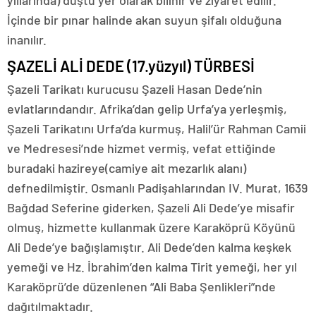
yıllarında) düştü yer olarak bilinir ve ziyaret edilir.
İçinde bir pınar halinde akan suyun şifalı olduğuna
inanılır.
ŞAZELİ ALİ DEDE (17.yüzyıl) TÜRBESİ
Şazeli Tarikatı kurucusu Şazeli Hasan Dede’nin
evlatlarındandır. Afrika’dan gelip Urfa’ya yerleşmiş,
Şazeli Tarikatını Urfa’da kurmuş, Halil’ür Rahman Camii
ve Medresesi’nde hizmet vermiş, vefat ettiğinde
buradaki hazireye(camiye ait mezarlık alanı)
defnedilmiştir. Osmanlı Padişahlarından IV. Murat, 1639
Bağdad Seferine giderken, Şazeli Ali Dede’ye misafir
olmuş, hizmette kullanmak üzere Karaköprü Köyünü
Ali Dede’ye bağışlamıştır. Ali Dede’den kalma keşkek
yemeği ve Hz. İbrahim’den kalma Tirit yemeği, her yıl
Karaköprü’de düzenlenen “Ali Baba Şenlikleri”nde
dağıtılmaktadır.