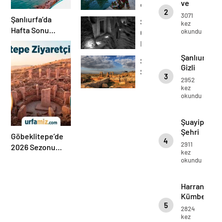
ve
etrafındaki
2
etrafındaki
Camiler
3071
Şanlıurfa’da
Şanlıurfa’nın
Camiler
kez
hakkında
Hafta Sonu
okundu
Gizli
hakkında
bilgiler
Nereye Gidilir?
bilgiler
Hazineleri:
Kalabalıktan
Keşfedilmeyi
Şanlıurfa’nı
Şuayip
Uzak 3 Gizli Rota!
Bekleyen
Gizli
Şehri
5
3
Hazineleri:
2952
Tarihi
Keşfedilme
kez
okundu
Bekleyen
ve
5
Kültürel
Tarihi
Nokta
Şuayip
ve
Şehri
Göbeklitepe’de
Kültürel
4
2911
Nokta
2026 Sezonu
kez
Alarmı: Giriş
okundu
Ücretleri ve Yerli
Turiste “Özel”
Harran
Tavsiyeler!
Kümbet
5
Evleri
2824
kez