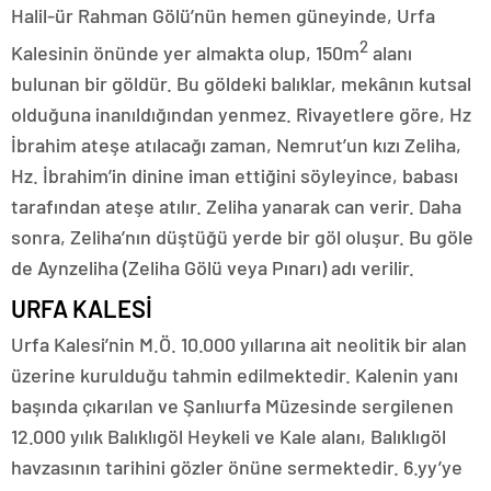
Halil-ür Rahman Gölü’nün hemen güneyinde, Urfa
2
Kalesinin önünde yer almakta olup, 150m
alanı
bulunan bir göldür. Bu göldeki balıklar, mekânın kutsal
olduğuna inanıldığından yenmez. Rivayetlere göre, Hz
İbrahim ateşe atılacağı zaman, Nemrut’un kızı Zeliha,
Hz. İbrahim’in dinine iman ettiğini söyleyince, babası
tarafından ateşe atılır. Zeliha yanarak can verir. Daha
sonra, Zeliha’nın düştüğü yerde bir göl oluşur. Bu göle
de Aynzeliha (Zeliha Gölü veya Pınarı) adı verilir.
URFA KALESİ
Urfa Kalesi’nin M.Ö. 10.000 yıllarına ait neolitik bir alan
üzerine kurulduğu tahmin edilmektedir. Kalenin yanı
başında çıkarılan ve Şanlıurfa Müzesinde sergilenen
12.000 yılık Balıklıgöl Heykeli ve Kale alanı, Balıklıgöl
havzasının tarihini gözler önüne sermektedir. 6.yy’ye