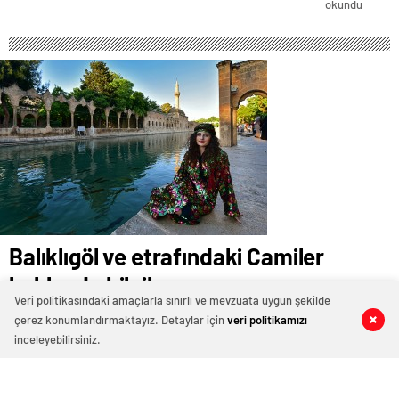
okundu
Balıklıgöl ve etrafındaki Camiler
hakkında bilgiler
Veri politikasındaki amaçlarla sınırlı ve mevzuata uygun şekilde
28 Şubat 2021 23:42
ABONE OL
News
çerez konumlandırmaktayız. Detaylar için
veri politikamızı
3
3
4
4
inceleyebilirsiniz.
ŞANLIURFA
VALİLİĞİ-
ŞURKAV
GELENEKSEL
EL SANATLARI MÜZESİ ve SATIŞ MERKEZİ