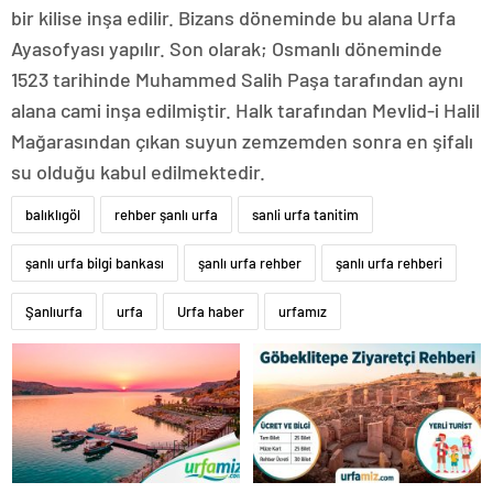
bir kilise inşa edilir. Bizans döneminde bu alana Urfa
Ayasofyası yapılır. Son olarak; Osmanlı döneminde
1523 tarihinde Muhammed Salih Paşa tarafından aynı
alana cami inşa edilmiştir. Halk tarafından Mevlid-i Halil
Mağarasından çıkan suyun zemzemden sonra en şifalı
su olduğu kabul edilmektedir.
balıklıgöl
rehber şanlı urfa
sanli urfa tanitim
şanlı urfa bilgi bankası
şanlı urfa rehber
şanlı urfa rehberi
Şanlıurfa
urfa
Urfa haber
urfamız