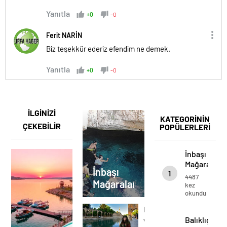
Yanıtla
+0
-0
Ferit NARİN
Biz teşekkür ederiz efendim ne demek.
Yanıtla
+0
-0
İLGİNİZİ
KATEGORİNİN
ÇEKEBİLİR
POPÜLERLERİ
İnbaşı
Mağaraları
İnbaşı
1
4487
Mağaraları
kez
okundu
Balıklıgöl
Balıklıgöl
ve