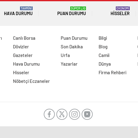
TAHMİNİ
SÜPER LİG
EKONOMİ
HAVA DURUMU
PUAN DURUMU
HISSELER
ı
Canlı Borsa
Puan Durumu
Bilgi
Dövizler
Son Dakika
Blog
Gazeteler
Urfa
Camii
Hava Durumu
Yazarlar
Dünya
Hisseler
Firma Rehberi
Nöbetçi Eczaneler