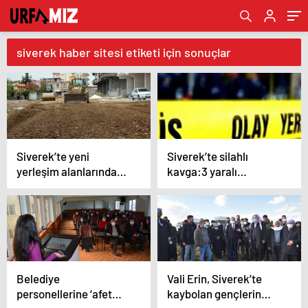
siverek haber sitesi etiketi için sonuçlar
Siverek’te yeni
Siverek’te silahlı
yerleşim alanlarında
kavga:3 yaralı
yol çalışması
Soruşturma başlatıldı
Belediye
Vali Erin, Siverek’te
personellerine ‘afet
kaybolan gençlerin