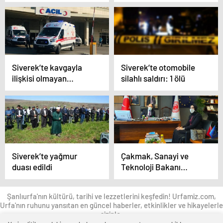
bilinci’ eğitim semineri
aileleriyle görüştü
verildi
Siverek’te kavgayla
Siverek’te otomobile
ilişkisi olmayan
silahlı saldırı: 1 ölü
vatandaş yaralandı
Siverek’te yağmur
Çakmak, Sanayi ve
duası edildi
Teknoloji Bakanı
Varank ile görüştü
Şanlıurfa'nın kültürü, tarihi ve lezzetlerini keşfedin! Urfamiz.com,
Urfa'nın ruhunu yansıtan en güncel haberler, etkinlikler ve hikayelerle
sizinle.