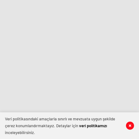
Veri politikasındaki amaçlarla sınırlı ve mevzuata uygun şekilde
çerez konumlandırmaktayız. Detaylar için
veri politikamızı
inceleyebilirsiniz.